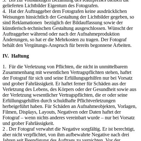
gelieferten Lichtbilder Eigentum des Fotografen.
4. Hat der Auftraggeber dem Fotografen keine ausdrücklichen
Weisungen hinsichtlich der Gestaltung der Lichtbilder gegeben, so
sind Reklamationen bezüglich der Bildauffassung sowie der
künstlerisch-technischen Gestaltung ausgeschlossen. Wünscht der
Auftraggeber während oder nach der Aufnahmeproduktion
Änderungen, so hat er die Mehrkosten zu tragen. Der Fotograf
behält den Vergütungs-Anspruch für bereits begonnene Arbeiten.
IV. Haftung
1. Für die Verletzung von Pflichten, die nicht in unmittelbarem
Zusammenhang mit wesentlichen Vertragspflichten stehen, haftet
der Fotograf für sich und seine Erfüllungsgehilfen nur bei Vorsatz
und grober Fahrlässigkeit. Er haftet ferner für Schäden aus der
Verletzung des Lebens, des Körpers oder der Gesundheit sowie aus
der Verletzung wesentlicher Vertragspflichten, die er oder seine
Erfüllungsgehilfen durch schuldhafte Pflichtverletzungen
herbeigeführt haben. Für Schäden an Aufnahmeobjekten, Vorlagen,
Filmen, Displays, Layouts, Negativen oder Daten haftet der
Fotograf – wenn nichts anderes vereinbart wurde – nur bei Vorsatz
und grober Fahrlässigkeit.
2 . Der Fotograf verwahrt die Negative sorgfältig. Er ist berechtigt,
aber nicht verpflichtet, von ihm aufbewahrte Negative nach drei
Jahren seit Beendigung des Auftrags zu vernichten. Vor der