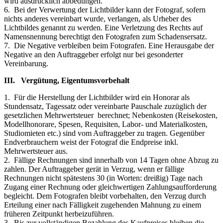
wird ausdrücklich abbedungen.
6. Bei der Verwertung der Lichtbilder kann der Fotograf, sofern
nichts anderes vereinbart wurde, verlangen, als Urheber des
Lichtbildes genannt zu werden. Eine Verletzung des Rechts auf
Namensnennung berechtigt den Fotografen zum Schadensersatz.
7. Die Negative verbleiben beim Fotografen. Eine Herausgabe der
Negative an den Auftraggeber erfolgt nur bei gesonderter
Vereinbarung.
III. Vergütung, Eigentumsvorbehalt
1. Für die Herstellung der Lichtbilder wird ein Honorar als
Stundensatz, Tagessatz oder vereinbarte Pauschale zuzüglich der
gesetzlichen Mehrwertsteuer berechnet; Nebenkosten (Reisekosten,
Modellhonorare, Spesen, Requisiten, Labor- und Materialkosten,
Studiomieten etc.) sind vom Auftraggeber zu tragen. Gegenüber
Endverbrauchern weist der Fotograf die Endpreise inkl.
Mehrwertsteuer aus.
2. Fällige Rechnungen sind innerhalb von 14 Tagen ohne Abzug zu
zahlen. Der Auftraggeber gerät in Verzug, wenn er fällige
Rechnungen nicht spätestens 30 (in Worten: dreißig) Tage nach
Zugang einer Rechnung oder gleichwertigen Zahlungsaufforderung
begleicht. Dem Fotografen bleibt vorbehalten, den Verzug durch
Erteilung einer nach Fälligkeit zugehenden Mahnung zu einem
früheren Zeitpunkt herbeizuführen.
3. Bis zur vollständigen Bezahlung des Kaufpreises bleiben die